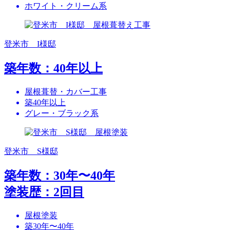
ホワイト・クリーム系
登米市 I様邸
築年数：40年以上
屋根葺替・カバー工事
築40年以上
グレー・ブラック系
登米市 S様邸
築年数：30年〜40年
塗装歴：2回目
屋根塗装
築30年〜40年