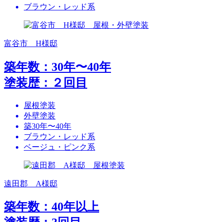
ブラウン・レッド系
富谷市 H様邸
築年数：30年〜40年
塗装歴：２回目
屋根塗装
外壁塗装
築30年〜40年
ブラウン・レッド系
ベージュ・ピンク系
遠田郡 A様邸
築年数：40年以上