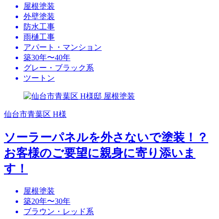
屋根塗装
外壁塗装
防水工事
雨樋工事
アパート・マンション
築30年〜40年
グレー・ブラック系
ツートン
仙台市青葉区 H様
ソーラーパネルを外さないで塗装！？
お客様のご要望に親身に寄り添いま
す！
屋根塗装
築20年〜30年
ブラウン・レッド系