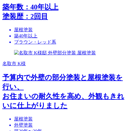
築年数：40年以上
塗装歴：2回目
屋根塗装
築40年以上
ブラウン・レッド系
名取市 K様
予算内で外壁の部分塗装と屋根塗装を
行い、
お住まいの耐久性を高め、外観もきれ
いに仕上がりました
屋根塗装
外壁塗装