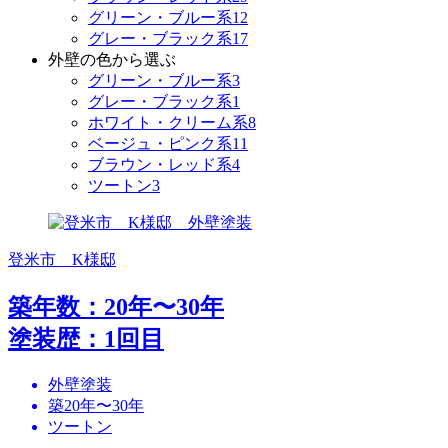
グリーン・ブルー系
12
グレー・ブラック系
17
外壁の色から選ぶ
グリーン・ブルー系
3
グレー・ブラック系
1
ホワイト・クリーム系
8
ベージュ・ピンク系
11
ブラウン・レッド系
4
ツートン
3
登米市 K様邸
築年数：20年〜30年
塗装歴：1回目
外壁塗装
築20年〜30年
ツートン