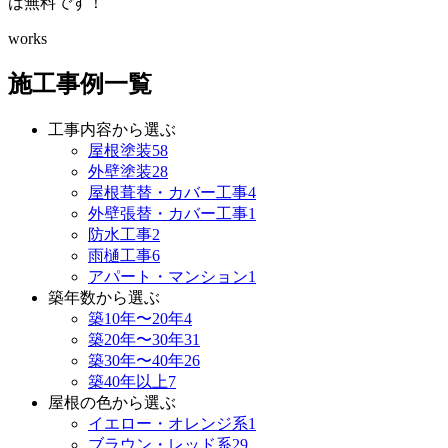
は無料です！
works
施工事例一覧
工事内容から選ぶ
屋根塗装
58
外壁塗装
28
屋根葺替・カバー工事
4
外壁張替・カバー工事
1
防水工事
2
雨樋工事
6
アパート・マンション
1
築年数から選ぶ
築10年〜20年
4
築20年〜30年
31
築30年〜40年
26
築40年以上
7
屋根の色から選ぶ
イエロー・オレンジ系
1
ブラウン・レッド系
29