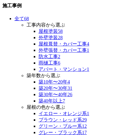
施工事例
全て
68
工事内容から選ぶ
屋根塗装
58
外壁塗装
28
屋根葺替・カバー工事
4
外壁張替・カバー工事
1
防水工事
2
雨樋工事
6
アパート・マンション
1
築年数から選ぶ
築10年〜20年
4
築20年〜30年
31
築30年〜40年
26
築40年以上
7
屋根の色から選ぶ
イエロー・オレンジ系
1
ブラウン・レッド系
29
グリーン・ブルー系
12
グレー・ブラック系
17