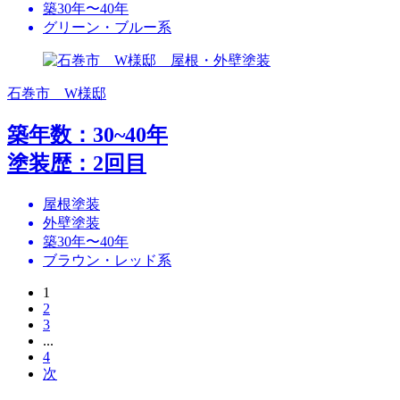
築30年〜40年
グリーン・ブルー系
石巻市 W様邸
築年数：30~40年
塗装歴：2回目
屋根塗装
外壁塗装
築30年〜40年
ブラウン・レッド系
1
2
3
...
4
次