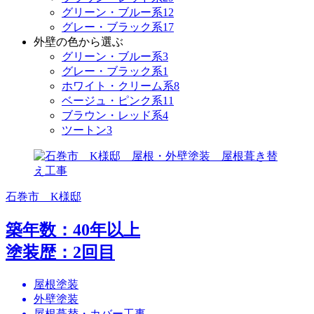
グリーン・ブルー系
12
グレー・ブラック系
17
外壁の色から選ぶ
グリーン・ブルー系
3
グレー・ブラック系
1
ホワイト・クリーム系
8
ベージュ・ピンク系
11
ブラウン・レッド系
4
ツートン
3
石巻市 K様邸
築年数：40年以上
塗装歴：2回目
屋根塗装
外壁塗装
屋根葺替・カバー工事