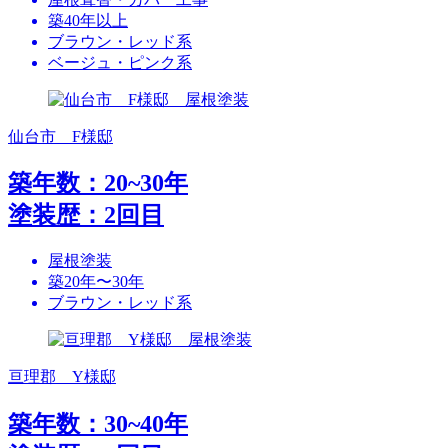
築40年以上
ブラウン・レッド系
ベージュ・ピンク系
仙台市 F様邸
築年数：20~30年
塗装歴：2回目
屋根塗装
築20年〜30年
ブラウン・レッド系
亘理郡 Y様邸
築年数：30~40年