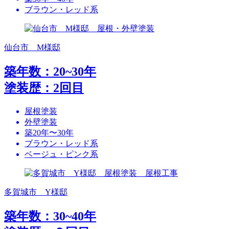
ブラウン・レッド系
仙台市 M様邸
築年数：20~30年
塗装歴：2回目
屋根塗装
外壁塗装
築20年〜30年
ブラウン・レッド系
ベージュ・ピンク系
多賀城市 Y様邸
築年数：30~40年