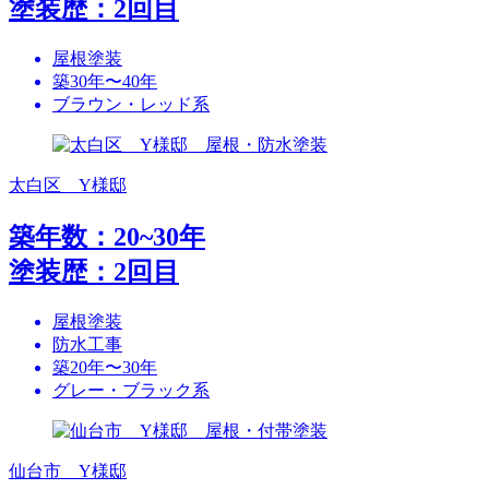
塗装歴：2回目
屋根塗装
築30年〜40年
ブラウン・レッド系
太白区 Y様邸
築年数：20~30年
塗装歴：2回目
屋根塗装
防水工事
築20年〜30年
グレー・ブラック系
仙台市 Y様邸