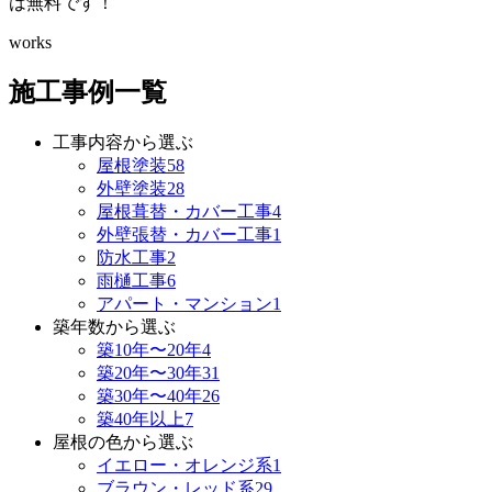
は無料です！
works
施工事例一覧
工事内容から選ぶ
屋根塗装
58
外壁塗装
28
屋根葺替・カバー工事
4
外壁張替・カバー工事
1
防水工事
2
雨樋工事
6
アパート・マンション
1
築年数から選ぶ
築10年〜20年
4
築20年〜30年
31
築30年〜40年
26
築40年以上
7
屋根の色から選ぶ
イエロー・オレンジ系
1
ブラウン・レッド系
29