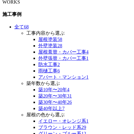
WORKS
施工事例
全て
68
工事内容から選ぶ
屋根塗装
58
外壁塗装
28
屋根葺替・カバー工事
4
外壁張替・カバー工事
1
防水工事
2
雨樋工事
6
アパート・マンション
1
築年数から選ぶ
築10年〜20年
4
築20年〜30年
31
築30年〜40年
26
築40年以上
7
屋根の色から選ぶ
イエロー・オレンジ系
1
ブラウン・レッド系
29
グリーン・ブルー系
12