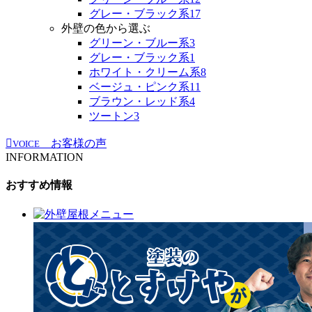
グレー・ブラック系
17
外壁の色から選ぶ
グリーン・ブルー系
3
グレー・ブラック系
1
ホワイト・クリーム系
8
ベージュ・ピンク系
11
ブラウン・レッド系
4
ツートン
3
お客様の声
VOICE
INFORMATION
おすすめ情報